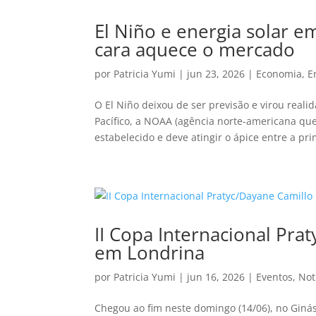
El Niño e energia solar e
cara aquece o mercado
por
Patricia Yumi
|
jun 23, 2026
|
Economia
,
E
O El Niño deixou de ser previsão e virou rea
Pacífico, a NOAA (agência norte-americana qu
estabelecido e deve atingir o ápice entre a pri
II Copa Internacional Pra
em Londrina
por
Patricia Yumi
|
jun 16, 2026
|
Eventos
,
Not
Chegou ao fim neste domingo (14/06), no Ginás